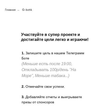
Главная
→
G-botik
Участвуйте в супер проекте и
достигайте цели легко и играючи!
1.
Запишите цель в нашем Телеграмм
Боте
(Меньше есть после 19:00,
Откладывать 100р/день "На
Море", Меньше табака...)
2.
Отмечайте свои успехи.
3.
Добавляйте отчеты и выигрываете
призы от спонсоров